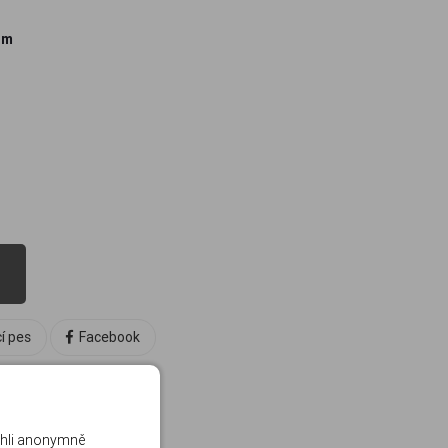
 m
u
cí pes
Facebook
ohli anonymně