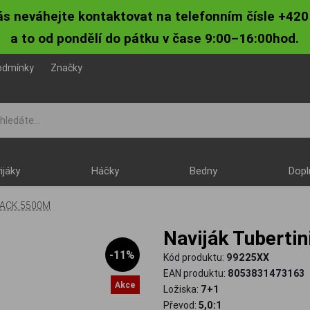
ás neváhejte kontaktovat na telefonním čísle +420
a to od pondělí do pátku v čase 9:00–16:00hod.
odmínky
Značky
ijáky
Háčky
Bedny
Dopl
BLACK 5500M
Naviják Tuber
-11%
Kód produktu:
99225XX
EAN produktu:
8053831473163
Akce
Ložiska:
7+1
Převod:
5,0:1