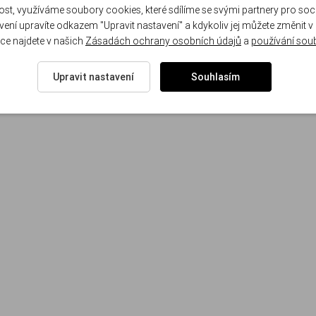
st, využíváme soubory cookies, které sdílíme se svými partnery pro sociá
avení upravíte odkazem "Upravit nastavení" a kdykoliv jej můžete změnit v
ce najdete v našich
Zásadách ochrany osobních údajů
a
používání sou
Upravit nastavení
Souhlasím