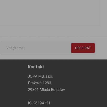
ODEBÍRAT
Kontakt
JOPA MB, s.r.o.
Pražská 1283
29301 Mladá Boleslav
IČ: 26194121