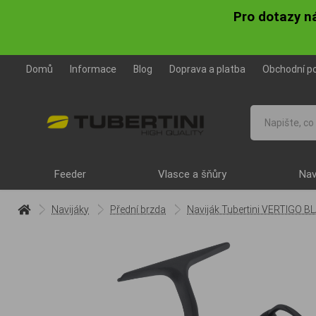
Pro dotazy n
Domů
Informace
Blog
Doprava a platba
Obchodní p
Feeder
Vlasce a šňůry
Nav
Navijáky
Přední brzda
Naviják Tubertini VERTIGO 