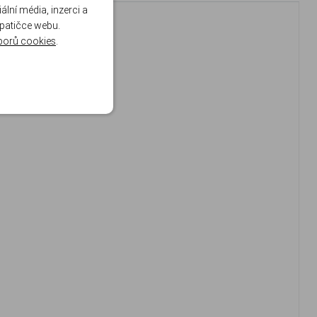
lní média, inzerci a
 patičce webu.
borů cookies
.