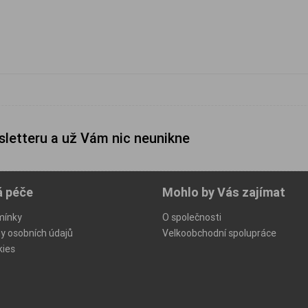
sletteru a už Vám nic neunikne
á péče
Mohlo by Vás zajímat
mínky
O společnosti
y osobních údajů
Velkoobchodní spolupráce
kies