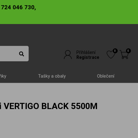
 724 046 730,
0
0
Přihlášení
Registrace
ňky
Tašky a obaly
Oblečení
tini VERTIGO BLACK 5500M