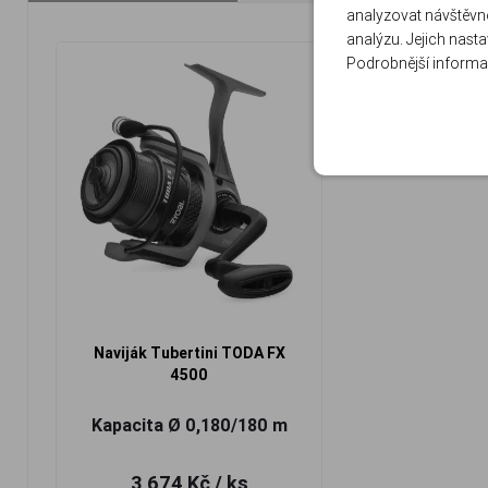
analyzovat návštěvno
analýzu. Jejich nast
Podrobnější informa
Naviják Tubertini TODA FX
4500
Kapacita Ø 0,180/180 m
3 674 Kč
/ ks