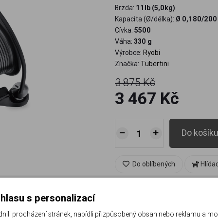
Brzda:
11lb (5,0kg)
Kapacita (Ø/délka):
Ø 0,180/200
Cívka:
5500
Váha:
330 g
Výrobce:
Ryobi
Značka:
Tubertini
3 875 Kč
3 467 Kč
Do košík
Do oblíbených
Hlída
hlasu s personalizací
ry a specifikace
Foto
li procházení stránek, nabídli přizpůsobený obsah nebo reklamu a m