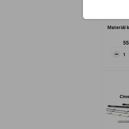
Feederová
Materiál 
55