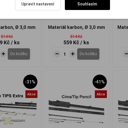
Upravit nastavení
Souhlasím
 špička Concept X
Feederová špička Concept X
Feed
2,0 Oz
1,5 Oz
karbon, Ø 3,0 mm
Materiál karbon, Ø 3,0 mm
Mate
814 Kč
814 Kč
9 Kč
/ ks
559 Kč
/ ks
Do košíku
Do košíku
-31%
-41%
Akce
Akce