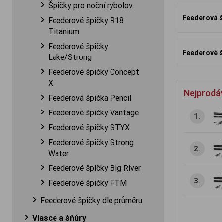
Špičky pro noční rybolov
Feederová š
Feederové špičky R18
Titanium
Feederové špičky
Feederové š
Lake/Strong
Feederové špičky Concept
X
Nejprodá
Feederová špička Pencil
Feederové špičky Vantage
1.
Feederové špičky STYX
Feederové špičky Strong
2.
Water
Feederové špičky Big River
3.
Feederové špičky FTM
Feederové špičky dle průměru
Vlasce a šňůry