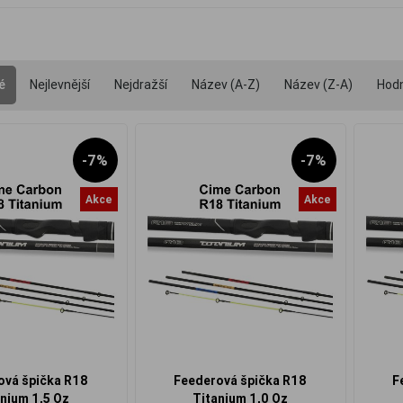
é
Nejlevnější
Nejdražší
Název (A-Z)
Název (Z-A)
Hod
-7%
-7%
Akce
Akce
ová špička R18
Feederová špička R18
F
nium 1,5 Oz
Titanium 1,0 Oz