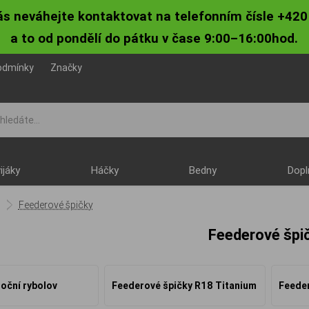
ás neváhejte kontaktovat na telefonním čísle +420
a to od pondělí do pátku v čase 9:00–16:00hod.
odmínky
Značky
ijáky
Háčky
Bedny
Dopl
Feederové špičky
Feederové špi
noční rybolov
Feederové špičky R18 Titanium
Feeder