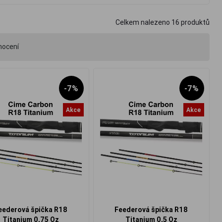
Celkem nalezeno
16
produktů
nocení
-7%
-7%
Akce
Akce
eederová špička R18
Feederová špička R18
Titanium 0,75 Oz
Titanium 0,5 Oz