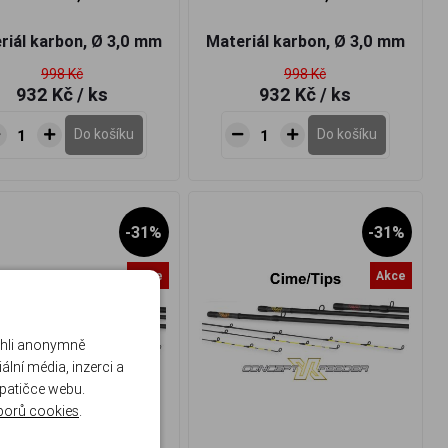
riál karbon, Ø 3,0 mm
Materiál karbon, Ø 3,0 mm
998 Kč
998 Kč
932 Kč
/ ks
932 Kč
/ ks
Do košíku
Do košíku
-31%
-31%
Akce
Akce
ohli anonymně
lní média, inzerci a
 patičce webu.
borů cookies
.