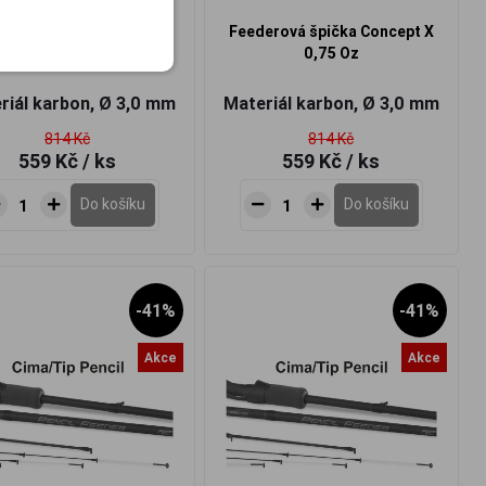
erová špička Concept X
Feederová špička Concept X
1,0 Oz
0,75 Oz
riál karbon, Ø 3,0 mm
Materiál karbon, Ø 3,0 mm
814 Kč
814 Kč
559 Kč
/ ks
559 Kč
/ ks
Do košíku
Do košíku
-41%
-41%
Akce
Akce