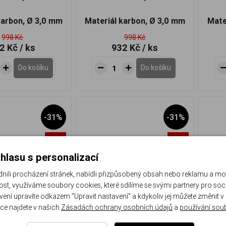
karbon, Ø 3,0 mm
Materiál karbon, Ø 3,0 mm
Mate
998 Kč
998 Kč
2 Kč
/ ks
932 Kč
/ ks
Do košíku
Do košíku
-31%
-31%
Akce
Akce
hlasu s personalizací
li procházení stránek, nabídli přizpůsobený obsah nebo reklamu a m
st, využíváme soubory cookies, které sdílíme se svými partnery pro sociá
avení upravíte odkazem "Upravit nastavení" a kdykoliv jej můžete změnit v
ce najdete v našich
Zásadách ochrany osobních údajů
a
používání sou