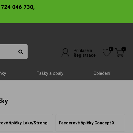
 724 046 730,
0
0
Přihlášení
Registrace
ňky
Tašky a obaly
Oblečení
čky
ové špičky Lake/Strong
Feederové špičky Concept X