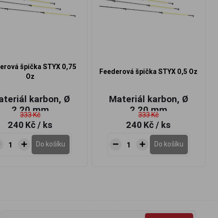
erová špička STYX 0,75
Feederová špička STYX 0,5 Oz
Oz
teriál karbon, Ø
Materiál karbon, Ø
2,20 mm
2,20 mm
333 Kč
333 Kč
240 Kč
/ ks
240 Kč
/ ks
Do košíku
Do košíku