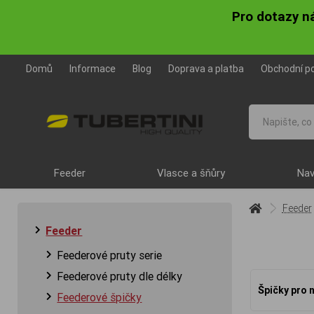
Pro dotazy n
Domů
Informace
Blog
Doprava a platba
Obchodní p
Feeder
Vlasce a šňůry
Nav
Feeder
Feeder
Feederové pruty serie
Feederové pruty dle délky
Špičky pro 
Feederové špičky