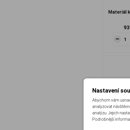
Materiál 
93
Nastavení sou
Abychom vám usnadni
analyzovat návštěvno
analýzu. Jejich nast
Podrobnější informa