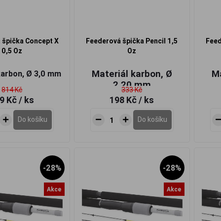
 špička Concept X
Feederová špička Pencil 1,5
Feed
0,5 Oz
Oz
Materiál karbon, Ø
Ma
karbon, Ø 3,0 mm
2,20 mm
814 Kč
333 Kč
9 Kč
/ ks
198 Kč
/ ks
Do košíku
Do košíku
-28%
-28%
Akce
Akce