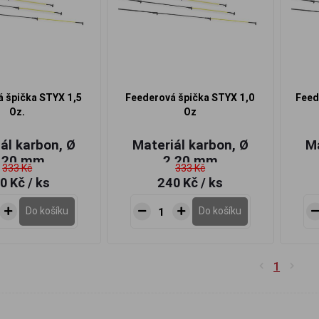
 špička STYX 1,5
Feederová špička STYX 1,0
Feed
Oz.
Oz
ál karbon, Ø
Materiál karbon, Ø
Ma
,20 mm
2,20 mm
333 Kč
333 Kč
0 Kč
/ ks
240 Kč
/ ks
Do košíku
Do košíku
1