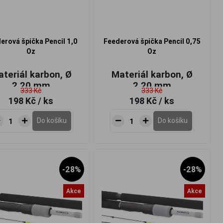
erová špička Pencil 1,0
Feederová špička Pencil 0,75
Oz
Oz
teriál karbon, Ø
Materiál karbon, Ø
2,20 mm
2,20 mm
333 Kč
333 Kč
198 Kč
/ ks
198 Kč
/ ks
Do košíku
Do košíku
-28%
-28%
Akce
Akce