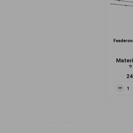
Feederová
Materi
2
24