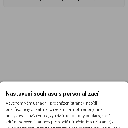
Nastavení souhlasu s personalizací
Abychom vám usnadnili procházení stránek, nabídli
přizpůsobený obsah nebo reklamu a mohli anonymně
Registrujte se k odběru newsletteru a už Vám
analyzovat návštěvnost, využíváme soubory cookies, které
nic neunikne
sdílíme se svými partnery pro sociální média, inzerci a analýzu.