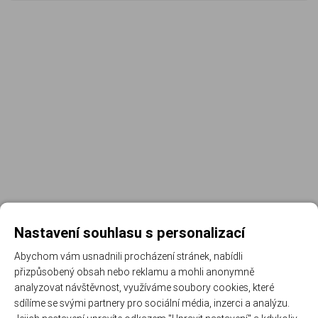
Nastavení souhlasu s personalizací
Abychom vám usnadnili procházení stránek, nabídli
přizpůsobený obsah nebo reklamu a mohli anonymně
Registrujte se k odběru newsletteru a už Vám
analyzovat návštěvnost, využíváme soubory cookies, které
nic neunikne
sdílíme se svými partnery pro sociální média, inzerci a analýzu.