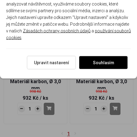
analyzovat návštěvnost, využíváme soubory cookies, které
sdílíme se svými partnery pro sociální média, inzerci a analýzu.
Jejich nastavení upravíte odkazem "Upravit nastavení" a kdykoliv
-7%
-7%
jej můžete změnit v patičce webu. Podrobnější informace najdete
Akce
Akce
v našich
Zásadách ochrany osobních údajů
a
používání souborů
cookies
.
Feederová špička R18
Feederová špička R18
Upravit nastavení
Souhlasím
Titanium 0,75 Oz
Titanium 0,5 Oz
Materiál karbon, Ø 3,0
Materiál karbon, Ø 3,0
mm
mm
998 Kč
998 Kč
932 Kč
/ ks
932 Kč
/ ks
1