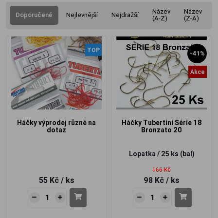
Název
Název
Doporučené
Nejlevnější
Nejdražší
(A-Z)
(Z-A)
TOP
-41%
Akce
Háčky výprodej různé na
Háčky Tubertini Série 18
dotaz
Bronzato 20
Lopatka / 25 ks (bal)
166 Kč
55 Kč
/ ks
98 Kč
/ ks