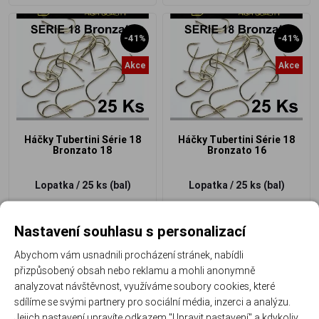
-41%
-41%
Akce
Akce
Háčky Tubertini Série 18
Háčky Tubertini Série 18
Bronzato 18
Bronzato 16
Lopatka / 25 ks (bal)
Lopatka / 25 ks (bal)
166 Kč
166 Kč
98 Kč
/ ks
98 Kč
/ ks
Nastavení souhlasu s personalizací
Abychom vám usnadnili procházení stránek, nabídli
přizpůsobený obsah nebo reklamu a mohli anonymně
analyzovat návštěvnost, využíváme soubory cookies, které
sdílíme se svými partnery pro sociální média, inzerci a analýzu.
Jejich nastavení upravíte odkazem "Upravit nastavení" a kdykoliv
-41%
-41%