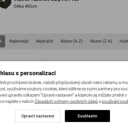
Délka 400cm
é
Nejlevnější
Nejdražší
Název (A-Z)
Název (Z-A)
Hod
hlasu s personalizací
li procházení stránek, nabídli přizpůsobený obsah nebo reklamu a m
st, využíváme soubory cookies, které sdílíme se svými partnery pro sociá
avení upravíte odkazem "Upravit nastavení" a kdykoliv jej můžete změnit v
ce najdete v našich
Zásadách ochrany osobních údajů
a
používání sou
Upravit nastavení
Souhlasím