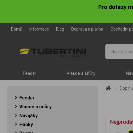
Pro dotazy n
Domů
Informace
Blog
Doprava a platba
Obchodní p
Feeder
Vlasce a šňůry
Nav
Doplňk
Feeder
Vlasce a šňůry
Navijáky
Nejprodá
Háčky