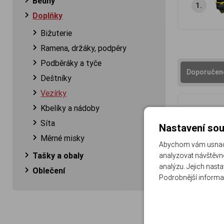
Bedny
1.
Doplňky
Bižuterie
Ramena, držáky, podpěry
Podběráky a tyče
Doporučen
Deštníky
Vezírky
Kbelíky a nádoby
Síta
Nastavení sou
Měrné misky
Abychom vám usnadni
Tašky a obaly
analyzovat návštěvno
analýzu. Jejich nast
Oblečení
Podrobnější informa