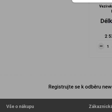
Vezírek
Dél
2 5
Registrujte se k odběru new
Vše o nákupu
Zákaznick