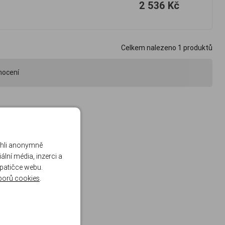
2 536 Kč
Celkem nalezeno
1
produktů
nocení
ohli anonymně
lní média, inzerci a
 patičce webu.
borů cookies
.