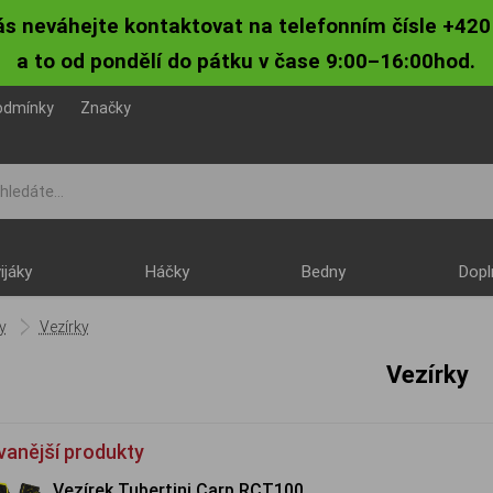
ás neváhejte kontaktovat na telefonním čísle +420
a to od pondělí do pátku v čase 9:00–16:00hod.
odmínky
Značky
ijáky
Háčky
Bedny
Dopl
y
Vezírky
Vezírky
vanější produkty
Vezírek Tubertini Carp RCT100