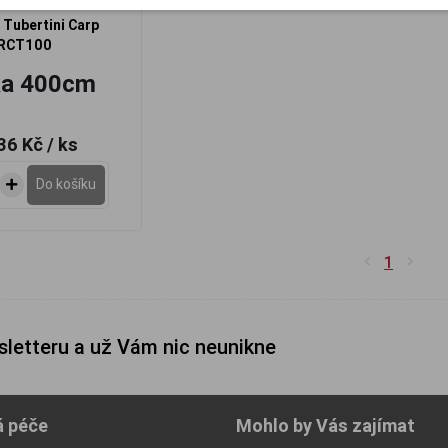
 Tubertini Carp
RCT100
ka 400cm
36 Kč
/ ks
Do košíku
1
sletteru a už Vám nic neunikne
á péče
Mohlo by Vás zajímat