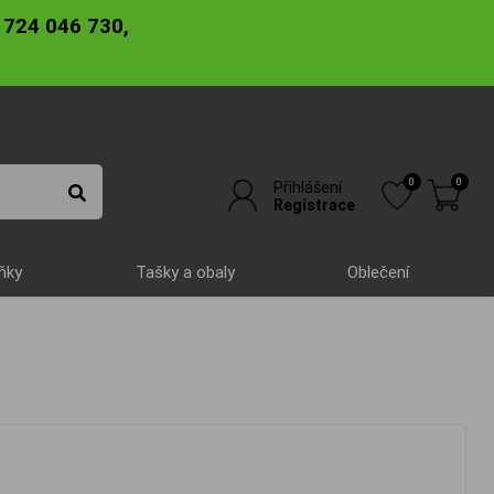
 724 046 730,
0
0
Přihlášení
Registrace
ňky
Tašky a obaly
Oblečení