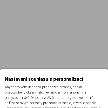
Nastavení souhlasu s personalizací
Abychom vám usnadnili procházení stránek, nabídli
přizpůsobený obsah nebo reklamu a mohli anonymně
Registrujte se k odběru newsletteru a už Vám
analyzovat návštěvnost, využíváme soubory cookies, které
nic neunikne
sdílíme se svými partnery pro sociální média, inzerci a analýzu.