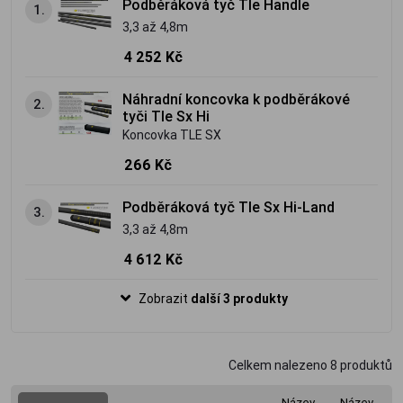
Podběráková tyč Tle Handle
1.
3,3 až 4,8m
4 252 Kč
Náhradní koncovka k podběrákové
2.
tyči Tle Sx Hi
Koncovka TLE SX
266 Kč
Podběráková tyč Tle Sx Hi-Land
3.
3,3 až 4,8m
4 612 Kč
Zobrazit
další 3 produkty
Celkem nalezeno
8
produktů
Název
Název