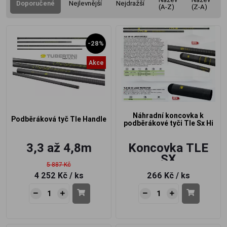
Doporučené
Nejlevnější
Nejdražší
(A-Z)
(Z-A)
-28%
Akce
Náhradní koncovka k
Podběráková tyč Tle Handle
podběrákové tyči Tle Sx Hi
3,3 až 4,8m
Koncovka TLE
SX
5 887 Kč
4 252 Kč
/ ks
266 Kč
/ ks