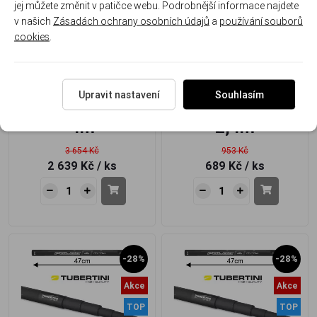
jej můžete změnit v patičce webu. Podrobnější informace najdete
Akce
Akce
v našich
Zásadách ochrany osobních údajů
a
používání souborů
TOP
cookies
.
Podběráková tyč EXELAND
Podběráková tyč POLOS
4m
MINI 2,4
Upravit nastavení
Souhlasím
4m
2,4m
3 654 Kč
953 Kč
2 639 Kč
/ ks
689 Kč
/ ks
-28%
-28%
Akce
Akce
TOP
TOP