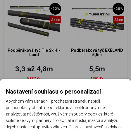
-22%
-28%
Akce
Akce
Podběráková tyč Tle Sx Hi-
Podběráková tyč EXELAND
Land
5,5m
3,3 až 4,8m
5,5m
5 887 Kč
4 891 Kč
4 612 Kč
/ ks
3 534 Kč
/ ks
Nastavení souhlasu s personalizací
Abychom vám usnadnili procházení stránek, nabídli
přizpůsobený obsah nebo reklamu a mohli anonymně
analyzovat návštěvnost, využíváme soubory cookies, které
sdílíme se svými partnery pro sociální média, inzerci a analýzu.
-28%
-28%
Jejich nastavení upravíte odkazem "Upravit nastavení" a kdykoliv