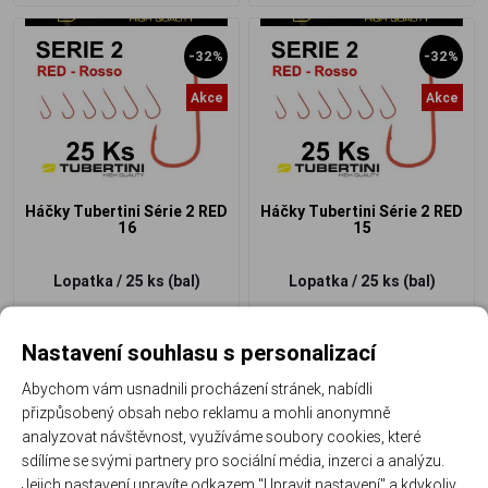
-32%
-32%
Akce
Akce
Háčky Tubertini Série 2 RED
Háčky Tubertini Série 2 RED
16
15
Lopatka / 25 ks (bal)
Lopatka / 25 ks (bal)
136 Kč
136 Kč
93 Kč
/ ks
93 Kč
/ ks
Nastavení souhlasu s personalizací
Abychom vám usnadnili procházení stránek, nabídli
přizpůsobený obsah nebo reklamu a mohli anonymně
analyzovat návštěvnost, využíváme soubory cookies, které
sdílíme se svými partnery pro sociální média, inzerci a analýzu.
-32%
-32%
Jejich nastavení upravíte odkazem "Upravit nastavení" a kdykoliv