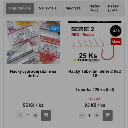
Název
Název
Doporučené
Nejlevnější
Nejdražší
(A-Z)
(Z-A)
TOP
-32%
Akce
Háčky výprodej různé na
Háčky Tubertini Série 2 RED
dotaz
18
Lopatka / 25 ks (bal)
136 Kč
55 Kč
/ ks
93 Kč
/ ks