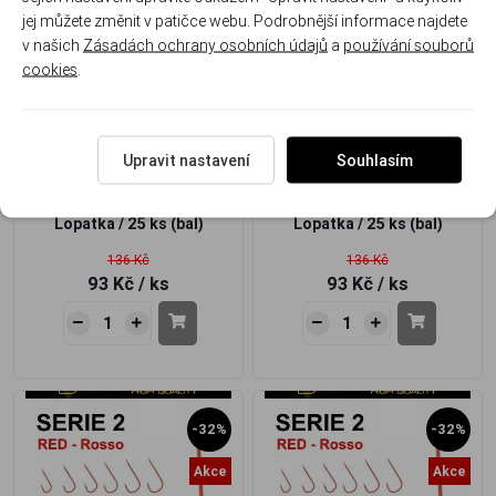
jej můžete změnit v patičce webu. Podrobnější informace najdete
Akce
Akce
v našich
Zásadách ochrany osobních údajů
a
používání souborů
cookies
.
Háčky Tubertini Série 2 RED
Háčky Tubertini Série 2 RED
Upravit nastavení
Souhlasím
14
13
Lopatka / 25 ks (bal)
Lopatka / 25 ks (bal)
136 Kč
136 Kč
93 Kč
/ ks
93 Kč
/ ks
-32%
-32%
Akce
Akce