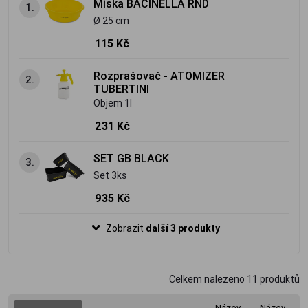
Miska BACINELLA RND
1.
Ø 25 cm
115 Kč
Rozprašovač - ATOMIZER
2.
TUBERTINI
Objem 1l
231 Kč
SET GB BLACK
3.
Set 3ks
935 Kč
Zobrazit
další 3 produkty
Celkem nalezeno
11
produktů
Název
Název