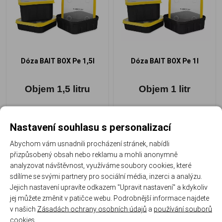
Dóza BAIT BOX Pe 1,5l
Dóza BAIT BOX Pe 1l
Objem 1,5 litru
Objem 1 litr
142 Kč
/ ks
142 Kč
/ ks
Nastavení souhlasu s personalizací
Abychom vám usnadnili procházení stránek, nabídli
přizpůsobený obsah nebo reklamu a mohli anonymně
analyzovat návštěvnost, využíváme soubory cookies, které
sdílíme se svými partnery pro sociální média, inzerci a analýzu.
-18%
-18%
Jejich nastavení upravíte odkazem "Upravit nastavení" a kdykoliv
jej můžete změnit v patičce webu. Podrobnější informace najdete
Akce
Akce
v našich
Zásadách ochrany osobních údajů
a
používání souborů
cookies
.