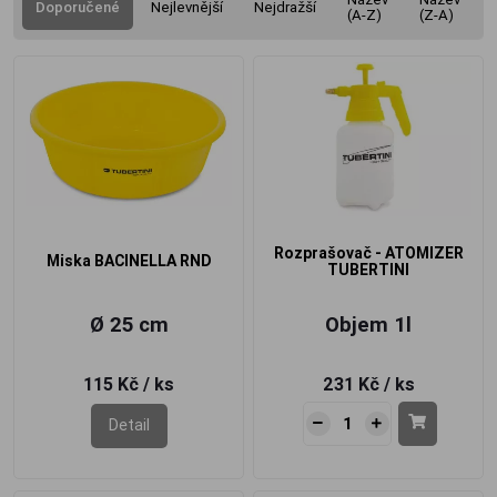
Doporučené
Nejlevnější
Nejdražší
(A-Z)
(Z-A)
Rozprašovač - ATOMIZER
Miska BACINELLA RND
TUBERTINI
Ø 25 cm
Objem 1l
115 Kč
/ ks
231 Kč
/ ks
Detail