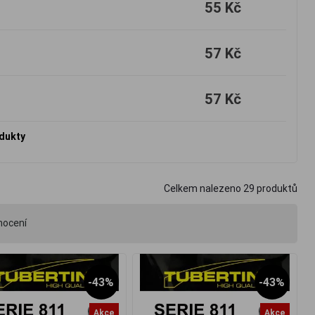
55 Kč
57 Kč
57 Kč
odukty
Celkem nalezeno
29
produktů
nocení
-43%
-43%
Akce
Akce