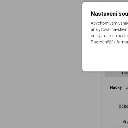
Nastavení sou
Abychom vám usnadni
analyzovat návštěvno
analýzu. Jejich nast
Podrobnější informa
Háčky Tub
Očko 
6