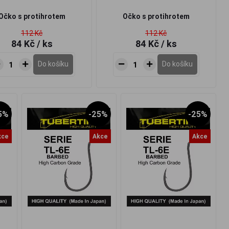
Očko s
protihrotem
Očko s
protihrotem
112 Kč
112 Kč
84 Kč
/ ks
84 Kč
/ ks
Do košíku
Do košíku
5%
-25%
-25%
kce
Akce
Akce