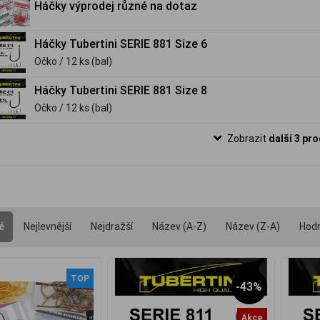
Háčky výprodej různé na dotaz
Háčky Tubertini SERIE 881 Size 6
Očko / 12 ks (bal)
Háčky Tubertini SERIE 881 Size 8
Očko / 12 ks (bal)
Zobrazit
další 3 pr
é
Nejlevnější
Nejdražší
Název (A-Z)
Název (Z-A)
Hod
TOP
-43%
Akce