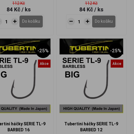
112 Kč
112 Kč
84 Kč
/ ks
84 Kč
/ ks
Do košíku
Do košíku
-25%
-25%
Akce
Akce
rtini háčky SERIE TL-9
Tubertini háčky SERIE TL-9
BARBED 16
BARBED 12