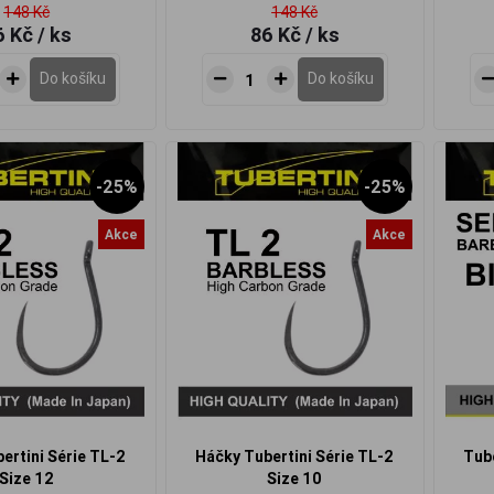
148 Kč
148 Kč
6 Kč
/ ks
86 Kč
/ ks
Do košíku
Do košíku
-25%
-25%
Akce
Akce
ertini Série TL-2
Háčky Tubertini Série TL-2
Tube
Size 12
Size 10