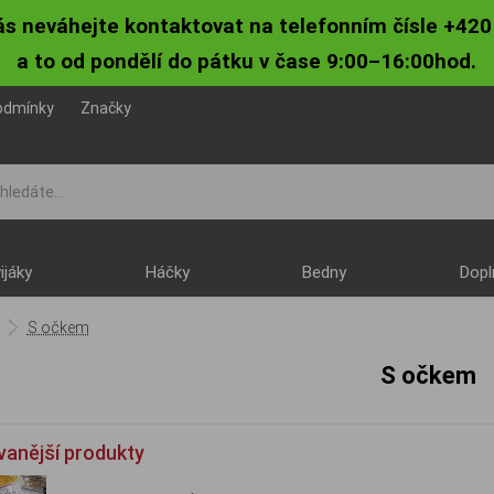
ás neváhejte kontaktovat na telefonním čísle +420
a to od pondělí do pátku v čase 9:00–16:00hod.
odmínky
Značky
ijáky
Háčky
Bedny
Dopl
S očkem
S očkem
vanější produkty