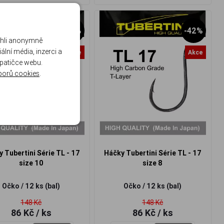
-42%
-42%
ohli anonymně
lní média, inzerci a
Akce
Akce
 patičce webu.
borů cookies
.
 Tubertini Série TL - 17
Háčky Tubertini Série TL - 17
size 10
size 8
Očko / 12 ks (bal)
Očko / 12 ks (bal)
148 Kč
148 Kč
86 Kč
/ ks
86 Kč
/ ks