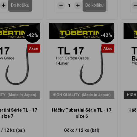
Do košíku
Do košíku
-42%
-42%
Akce
Akce
rtini Série TL - 17
Háčky Tubertini Série TL - 17
Háčk
size 7
size 6
/ 12 ks (bal)
Očko / 12 ks (bal)