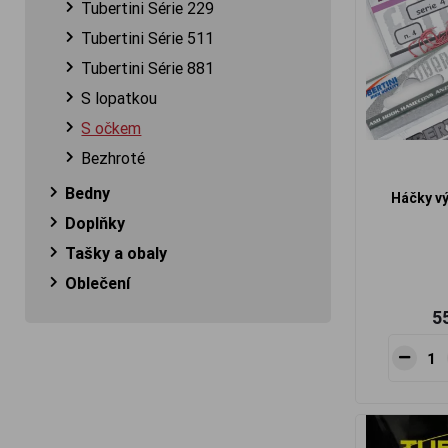
Tubertini Série 229
Tubertini Série 511
Tubertini Série 881
S lopatkou
S očkem
Bezhroté
Bedny
Háčky vý
Doplňky
Tašky a obaly
Oblečení
5