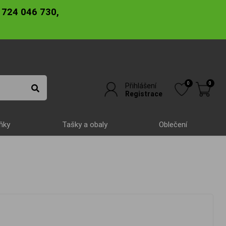
 724 046 730,
0
0
Přihlášení
Registrace
ňky
Tašky a obaly
Oblečení