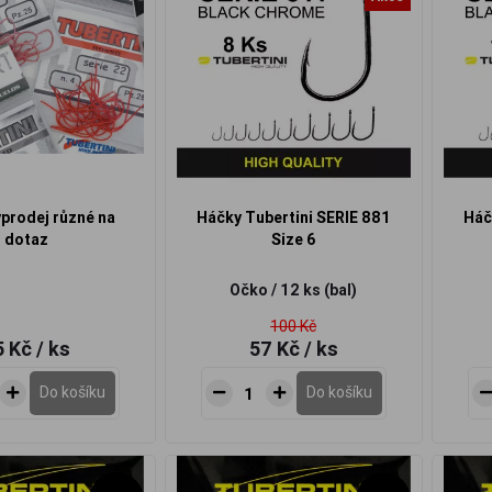
prodej různé na
Háčky Tubertini SERIE 881
Háč
dotaz
Size 6
Očko / 12 ks (bal)
100 Kč
5 Kč
/ ks
57 Kč
/ ks
Do košíku
Do košíku