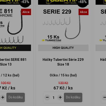
-43%
-48%
Akce
Akce
ertini SERIE 881
Háčky Tubertini Série 229
Háč
Size 13
Size 18
/ 12 ks (bal)
Očko / 15 ks (bal)
100 Kč
130 Kč
7 Kč
/ ks
67 Kč
/ ks
Do košíku
Do košíku