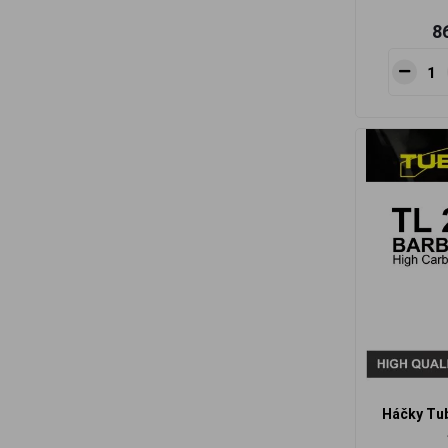
8
Háčky Tub