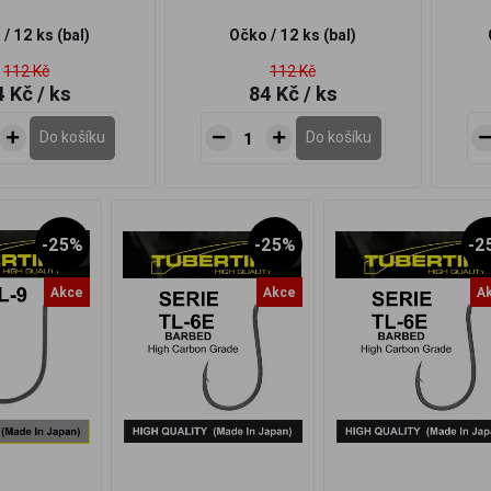
/ 12 ks (bal)
Očko / 12 ks (bal)
112 Kč
112 Kč
4 Kč
/ ks
84 Kč
/ ks
Do košíku
Do košíku
-25%
-25%
-2
Akce
Akce
A