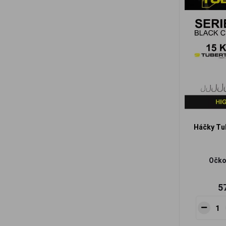
Háčky Tub
Očko 
5