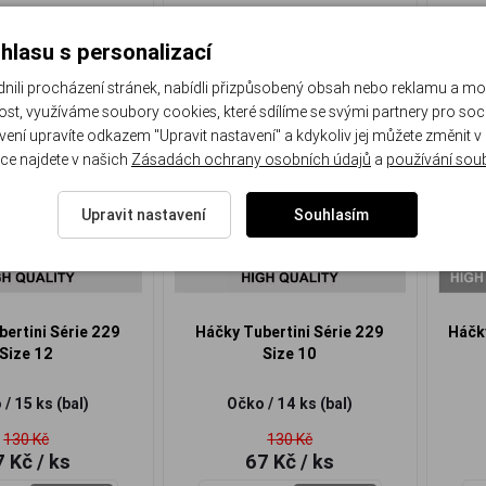
hlasu s personalizací
-48%
-48%
li procházení stránek, nabídli přizpůsobený obsah nebo reklamu a m
st, využíváme soubory cookies, které sdílíme se svými partnery pro sociá
Akce
Akce
avení upravíte odkazem "Upravit nastavení" a kdykoliv jej můžete změnit v
ce najdete v našich
Zásadách ochrany osobních údajů
a
používání sou
Upravit nastavení
Souhlasím
ertini Série 229
Háčky Tubertini Série 229
Háčky
Size 12
Size 10
/ 15 ks (bal)
Očko / 14 ks (bal)
130 Kč
130 Kč
7 Kč
/ ks
67 Kč
/ ks