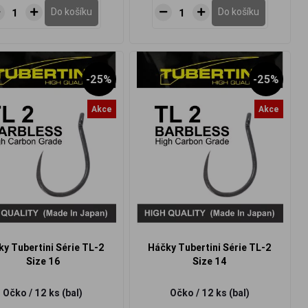
Do košíku
Do košíku
-25%
-25%
Akce
Akce
y Tubertini Série TL-2
Háčky Tubertini Série TL-2
Size 16
Size 14
Očko / 12 ks (bal)
Očko / 12 ks (bal)