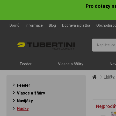
Pro dotazy n
Domů
Informace
Blog
Doprava a platba
Obchodní p
Feeder
Vlasce a šňůry
Nav
Háčky
Feeder
Vlasce a šňůry
Navijáky
Nejprodá
Háčky