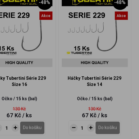
-48%
-48%
Akce
Akce
ky Tubertini Série 229
Háčky Tubertini Série 229
Size 16
Size 14
Očko / 15 ks (bal)
Očko / 15 ks (bal)
130 Kč
130 Kč
67 Kč
/ ks
67 Kč
/ ks
Do košíku
Do košíku