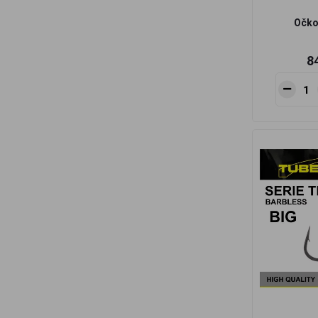
Očko 
8