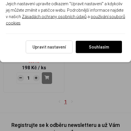
Akce
Jejich nastavení upravíte odkazem "Upravit nastavení" a kdykoliv
jej můžete změnit v patičce webu. Podrobnější informace najdete
v našich
Zásadách ochrany osobních údajů
a
používání souborů
cookies
.
Feederová špička Pencil
0,75 Oz
Upravit nastavení
Souhlasím
Materiál karbon, Ø
2,20 mm
333 Kč
198 Kč
/ ks
1
Registrujte se k odběru newsletteru a už Vám