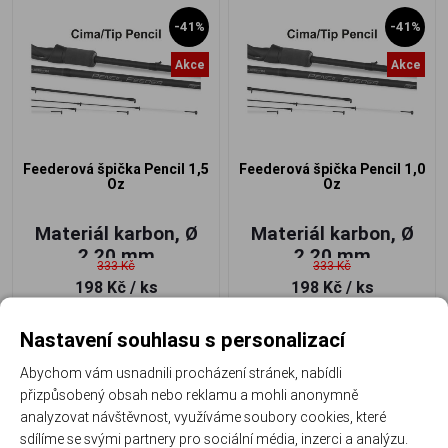
-41%
-41%
Akce
Akce
Feederová špička Pencil 1,5
Feederová špička Pencil 1,0
Oz
Oz
Materiál karbon, Ø
Materiál karbon, Ø
2,20 mm
2,20 mm
333 Kč
333 Kč
198 Kč
/ ks
198 Kč
/ ks
Nastavení souhlasu s personalizací
Abychom vám usnadnili procházení stránek, nabídli
přizpůsobený obsah nebo reklamu a mohli anonymně
analyzovat návštěvnost, využíváme soubory cookies, které
-41%
sdílíme se svými partnery pro sociální média, inzerci a analýzu.