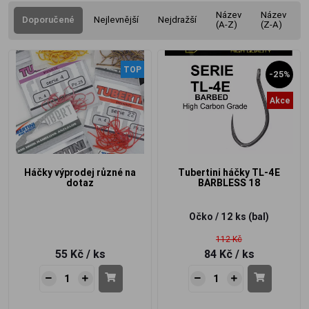
Název
Název
Doporučené
Nejlevnější
Nejdražší
(A-Z)
(Z-A)
TOP
-25%
Akce
Háčky výprodej různé na
Tubertini háčky TL-4E
dotaz
BARBLESS 18
Očko / 12 ks
(bal)
112 Kč
55 Kč
/ ks
84 Kč
/ ks