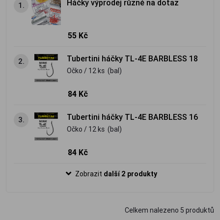
Háčky výprodej různé na dotaz
1.
55 Kč
Tubertini háčky TL-4E BARBLESS 18
2.
Očko / 12 ks (bal)
84 Kč
Tubertini háčky TL-4E BARBLESS 16
3.
Očko / 12 ks (bal)
84 Kč
Zobrazit
další 2 produkty
Celkem nalezeno
5
produktů