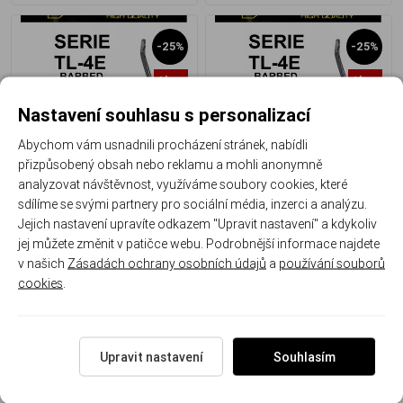
-25%
-25%
Akce
Akce
Nastavení souhlasu s personalizací
Abychom vám usnadnili procházení stránek, nabídli
přizpůsobený obsah nebo reklamu a mohli anonymně
Tubertini háčky TL-4E
Tubertini háčky TL-4E
analyzovat návštěvnost, využíváme soubory cookies, které
BARBLESS 16
BARBLESS 14
sdílíme se svými partnery pro sociální média, inzerci a analýzu.
Jejich nastavení upravíte odkazem "Upravit nastavení" a kdykoliv
Očko / 12 ks
(bal)
Očko / 12 ks
(bal)
jej můžete změnit v patičce webu. Podrobnější informace najdete
112 Kč
112 Kč
v našich
Zásadách ochrany osobních údajů
a
používání souborů
84 Kč
/ ks
84 Kč
/ ks
cookies
.
Upravit nastavení
Souhlasím
-25%