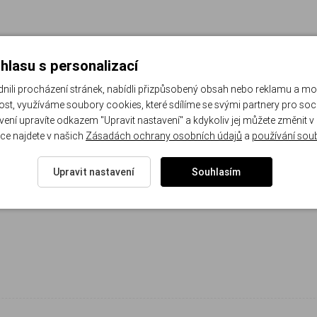
hlasu s personalizací
li procházení stránek, nabídli přizpůsobený obsah nebo reklamu a m
st, využíváme soubory cookies, které sdílíme se svými partnery pro sociá
avení upravíte odkazem "Upravit nastavení" a kdykoliv jej můžete změnit v
ce najdete v našich
Zásadách ochrany osobních údajů
a
používání sou
Upravit nastavení
Souhlasím