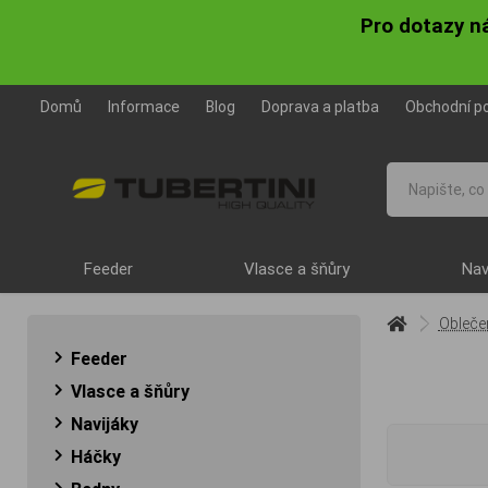
Pro dotazy n
Domů
Informace
Blog
Doprava a platba
Obchodní p
Feeder
Vlasce a šňůry
Nav
Obleče
Feeder
Vlasce a šňůry
Navijáky
Háčky