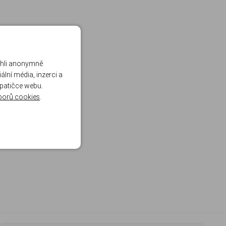
ohli anonymně
lní média, inzerci a
 patičce webu.
borů cookies
.