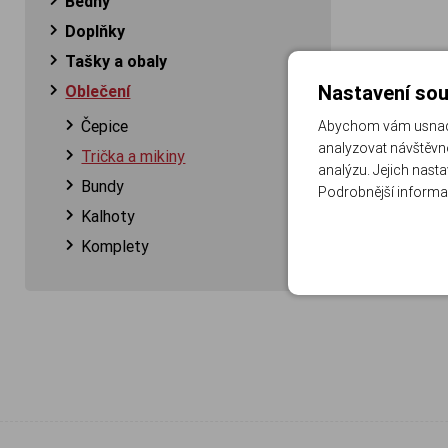
Bedny
Doplňky
Tašky a obaly
Nastavení sou
Oblečení
Čepice
Abychom vám usnadni
analyzovat návštěvno
Trička a mikiny
analýzu. Jejich nast
Bundy
Podrobnější informa
Kalhoty
Komplety