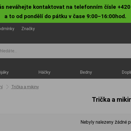
ás neváhejte kontaktovat na telefonním čísle +420
a to od pondělí do pátku v čase 9:00–16:00hod.
odmínky
Značky
ijáky
Háčky
Bedny
Dopl
ní
Trička a mikiny
Trička a miki
Nebyly nalezeny žádné p