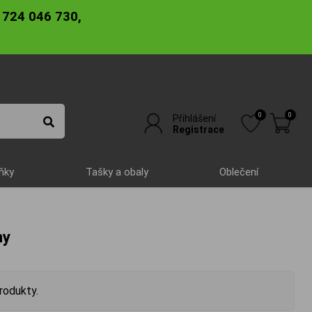
 724 046 730,
0
0
Přihlášení
Registrace
ňky
Tašky a obaly
Oblečení
ny
rodukty.