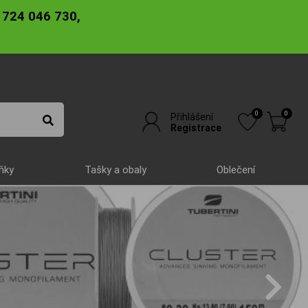
 724 046 730,
0
0
Přihlášení
Registrace
ňky
Tašky a obaly
Oblečení