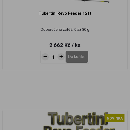
Tubertini Revo Feeder 12ft
Doporučená zátěž: 0 až 80 g
2 662 Kč
/ ks
Do košíku
NOVINKA