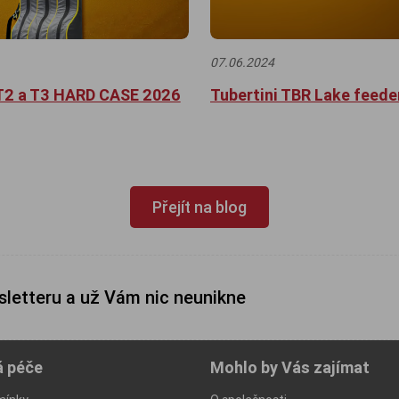
07.06.2024
2 a T3 HARD CASE 2026
Tubertini TBR Lake feede
Přejít na blog
sletteru a už Vám nic neunikne
á péče
Mohlo by Vás zajímat