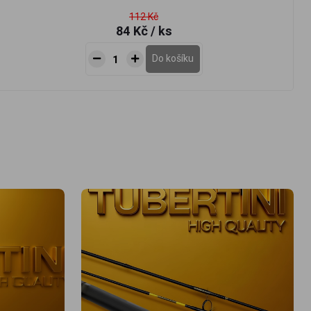
112 Kč
84 Kč
/ ks
Do košíku