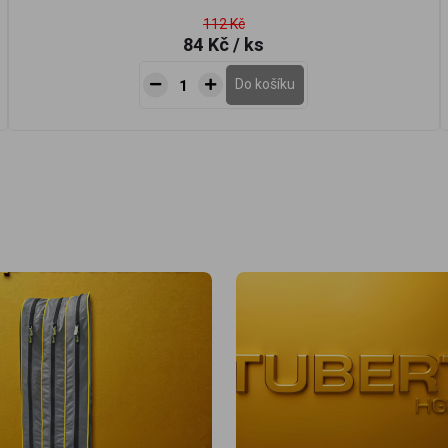
112 Kč
84 Kč
/ ks
Do košíku