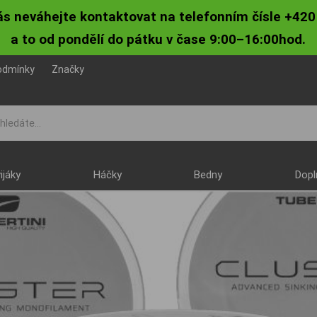
ás neváhejte kontaktovat na telefonním čísle +420
a to od pondělí do pátku v čase 9:00–16:00hod.
odmínky
Značky
ijáky
Háčky
Bedny
Dopl