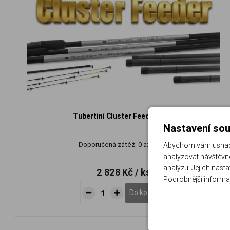
Tubertini Cluster Feeder 12ft
Nastavení sou
Doporučená zátěž: 0 až 100 g
Abychom vám usnadni
analyzovat návštěvno
analýzu. Jejich nast
2 828 Kč
/ ks
Podrobnější informa
Do košíku