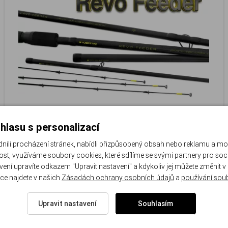
Tubertini Revo Feeder 12ft
hlasu s personalizací
Doporučená zátěž: 0 až 80 g
li procházení stránek, nabídli přizpůsobený obsah nebo reklamu a m
st, využíváme soubory cookies, které sdílíme se svými partnery pro sociá
avení upravíte odkazem "Upravit nastavení" a kdykoliv jej můžete změnit v
2 662 Kč
/ ks
ce najdete v našich
Zásadách ochrany osobních údajů
a
používání sou
Do košíku
Upravit nastavení
Souhlasím