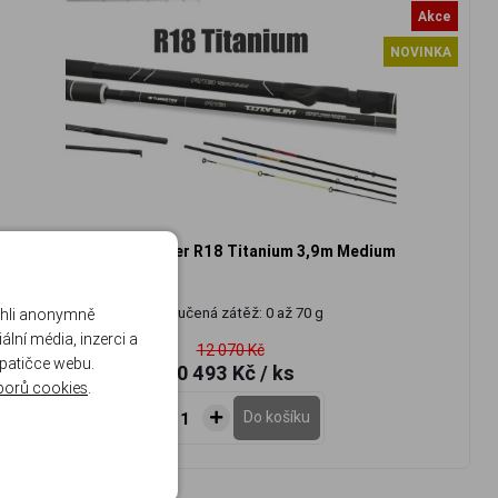
Akce
NOVINKA
Tubertini Feeder R18 Titanium 3,9m Medium
Doporučená zátěž: 0 až 70 g
ohli anonymně
lní média, inzerci a
12 070 Kč
 patičce webu.
10 493 Kč
/ ks
borů cookies
.
Do košíku