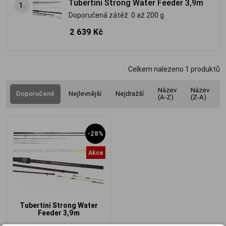
Tubertini Strong Water Feeder 3,9m
1.
Doporučená zátěž: 0 až 200 g
2 639 Kč
Celkem nalezeno
1
produktů
Název
Název
Doporučené
Nejlevnější
Nejdražší
(A-Z)
(Z-A)
-28%
Akce
Tubertini Strong Water
Feeder 3,9m