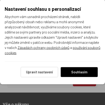
Doporučená zátěž: 0 až
Nastavení souhlasu s personalizací
200 g
3 654 Kč
Abychom vám usnadnili procházení stránek, nabídli
2 639 Kč
/ ks
přizpůsobený obsah nebo reklamu a mohli anonymně
analyzovat návštěvnost, využíváme soubory cookies, které
sdílíme se svými partnery pro sociální média, inzerci a analýzu.
Jejich nastavení upravíte odkazem "Upravit nastavení" a kdykoliv
jej můžete změnit v patičce webu. Podrobnější informace najdete
1
v našich
Zásadách ochrany osobních údajů
a
používání souborů
cookies
.
Registrujte se k odběru newsletteru a už Vám
nic neunikne
Upravit nastavení
Souhlasím
ODEBÍRAT
Vše o nákupu