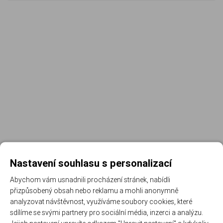
Nastavení souhlasu s personalizací
Abychom vám usnadnili procházení stránek, nabídli
přizpůsobený obsah nebo reklamu a mohli anonymně
Registrujte se k odběru newsletteru a už Vám
analyzovat návštěvnost, využíváme soubory cookies, které
nic neunikne
sdílíme se svými partnery pro sociální média, inzerci a analýzu.