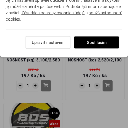
Jejich nastavení upravíte odkazem "Upravit nastavení" a kdykoliv
-15%
-15%
jej můžete změnit v patičce webu. Podrobnější informace najdete
Akce
Akce
v našich
Zásadách ochrany osobních údajů
a
používání souborů
cookies
.
Tubertini BOS fluorocarbon
Tubertini BOS fluorocarbon
Upravit nastavení
Souhlasím
50m 0,16mm
50m 0,14mm
NOSNOST (kg)
3,100/2,580
NOSNOST (kg)
2,520/2,100
233 Kč
233 Kč
197 Kč
/ ks
197 Kč
/ ks
-15%
Akce