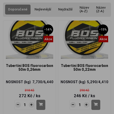
Název
Název
Doporučené
Nejlevnější
Nejdražší
(A-Z)
(Z-A)
-14%
-15%
Akce
Akce
Tubertini BOS fluorocarbon
Tubertini BOS fluorocarbon
50m 0,26mm
50m 0,22mm
NOSNOST (kg)
7,730/6,440
NOSNOST (kg)
5,290/4,410
318 Kč
290 Kč
272 Kč
/ ks
246 Kč
/ ks