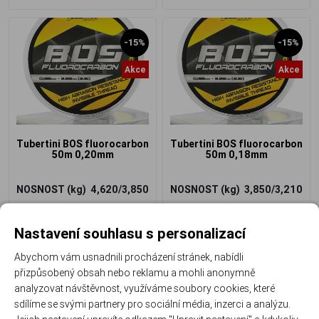
-15%
-15%
Akce
Akce
Tubertini BOS fluorocarbon
Tubertini BOS fluorocarbon
50m 0,20mm
50m 0,18mm
NOSNOST (kg)
4,620/3,850
NOSNOST (kg)
3,850/3,210
290 Kč
260 Kč
246 Kč
/ ks
220 Kč
/ ks
Nastavení souhlasu s personalizací
Abychom vám usnadnili procházení stránek, nabídli
přizpůsobený obsah nebo reklamu a mohli anonymně
analyzovat návštěvnost, využíváme soubory cookies, které
sdílíme se svými partnery pro sociální média, inzerci a analýzu.